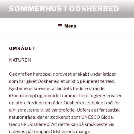
Videre
SOMMERHUS I ODSHERRED
til
indhold
Menu
OMRÅDET
NATUREN
Geografien heroppe i nordvest er skabt under istiden,
som har givet Odsherred et unikt og kuperet terræn.
Kysterne er krænset af landets bedste strande
(Gudmindrup) og området rummer flere fuglereservater
og store fredede områder. Odsherred et oplagt mål for
dig, som gerne vil på vandreferie. Udforsk et fantastisk
naturområde, der er godkendt som UNESCO Global
Geopark Odsherred. Alt dette kan på smukkeste vis
opleves på Geopark Odsherreds mange