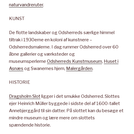
naturvandreruter
.
KUNST
De flotte landskaber og Odsherreds særlige himmel
tiltrak i 1930erne en koloni af kunstnere –
Odsherredsmalerne. I dag rummer Odsherred over 60
åbne gallerier og værksteder og
museumsperlerne
Odsherreds Kunstmuseum
,
Huset i
Asnæs
og Swanernes hjem,
Malergården
.
HISTORIE
Dragsholm Slot
ligger i det smukke Odsherred. Slottes
ejer Heinrich Müller byggede i sidste del af 1600-tallet
Annebjerggård til sin datter. På slottet kan du besøge et
mindre museum og lære mere om slottets
spændende historie.